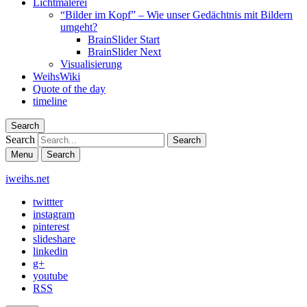
Lichtmalerei
“Bilder im Kopf” – Wie unser Gedächtnis mit Bildern
umgeht?
BrainSlider Start
BrainSlider Next
Visualisierung
WeihsWiki
Quote of the day
timeline
Search
Search
Menu
Search
iweihs.net
twittter
instagram
pinterest
slideshare
linkedin
g+
youtube
RSS