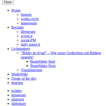
Close
Home
historie
weihs-circle
impressum
Reclaim
lifestream
scoop.it
social-PM
daily paper.li
Lichtmalerei
“Bilder im Kopf” – Wie unser Gedächtnis mit Bildern
umgeht?
BrainSlider Start
BrainSlider Next
Visualisierung
WeihsWiki
Quote of the day
timeline
twittter
instagram
pinterest
slideshare