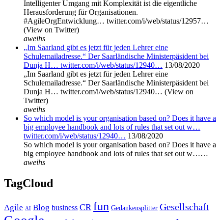
Intelligenter Umgang mit Komplexität ist die eigentliche
Herausforderung für Organisationen.
#AgileOrgEntwicklung… twitter.com/i/web/status/12957…
(View on Twitter)
aweihs
„Im Saarland gibt es jetzt für jeden Lehrer eine
Schulemailadresse.“ Der Saarländische Ministerpäsident bei
Dunja H… twitter.com/i/web/status/12940…
13/08/2020
„Im Saarland gibt es jetzt für jeden Lehrer eine
Schulemailadresse.“ Der Saarländische Ministerpäsident bei
Dunja H… twitter.com/i/web/status/12940… (View on
Twitter)
aweihs
So which model is your organisation based on? Does it have a
big employee handbook and lots of rules that set out w…
twitter.com/i/web/status/12940…
13/08/2020
So which model is your organisation based on? Does it have a
big employee handbook and lots of rules that set out w……
aweihs
TagCloud
fun
Gesellschaft
CR
Agile
Blog
business
Gedankensplitter
AI