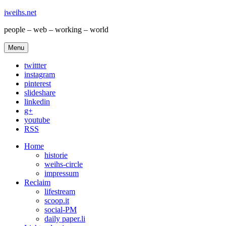
iweihs.net
people – web – working – world
Menu
twittter
instagram
pinterest
slideshare
linkedin
g+
youtube
RSS
Home
historie
weihs-circle
impressum
Reclaim
lifestream
scoop.it
social-PM
daily paper.li