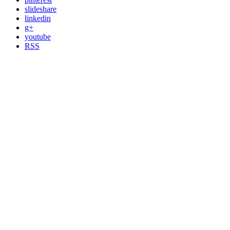
slideshare
linkedin
g+
youtube
RSS