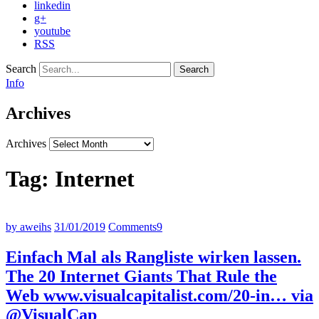
linkedin
g+
youtube
RSS
Search
Info
Archives
Archives
Tag:
Internet
by aweihs
31/01/2019
Comments
9
Einfach Mal als Rangliste wirken lassen.
The 20 Internet Giants That Rule the
Web www.visualcapitalist.com/20-in… via
@VisualCap