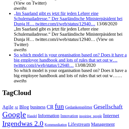
(View on Twitter)
aweihs
„Im Saarland gibt es jetzt für jeden Lehrer eine
Schulemailadresse.“ Der Saarländische Ministerpäsident bei
Dunja H… twitter.com/i/web/status/12940…
13/08/2020
„Im Saarland gibt es jetzt für jeden Lehrer eine
Schulemailadresse.“ Der Saarländische Ministerpäsident bei
Dunja H… twitter.com/i/web/status/12940… (View on
Twitter)
aweihs
So which model is your organisation based on? Does it have a
big employee handbook and lots of rules that set out w…
twitter.com/i/web/status/12940…
13/08/2020
So which model is your organisation based on? Does it have a
big employee handbook and lots of rules that set out w……
aweihs
TagCloud
fun
Gesellschaft
CR
Agile
Blog
business
Gedankensplitter
AI
Google
Internet
Information
Innovation
inspiring_people
Handel
Irgendwas 2.0
Lifestream
Management
Kommunikation