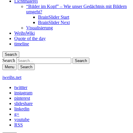
Lichtmalerei
“Bilder im Kopf” – Wie unser Gedächtnis mit Bildern
umgeht?
BrainSlider Start
BrainSlider Next
Visualisierung
WeihsWiki
Quote of the day
timeline
Search
Search
Menu
Search
iweihs.net
twittter
instagram
pinterest
slideshare
linkedin
g+
youtube
RSS