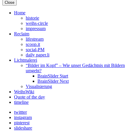
Close
Home
historie
weihs-circle
impressum
Reclaim
lifestream
scoop.it
social-PM
daily paper.li
Lichtmalerei
“Bilder im Kopf” – Wie unser Gedächtnis mit Bildern
umgeht?
BrainSlider Start
BrainSlider Next
Visualisierung
WeihsWiki
Quote of the day
timeline
twittter
instagram
pinterest
slideshare