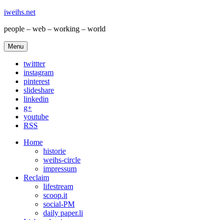
iweihs.net
people – web – working – world
Menu
twittter
instagram
pinterest
slideshare
linkedin
g+
youtube
RSS
Home
historie
weihs-circle
impressum
Reclaim
lifestream
scoop.it
social-PM
daily paper.li