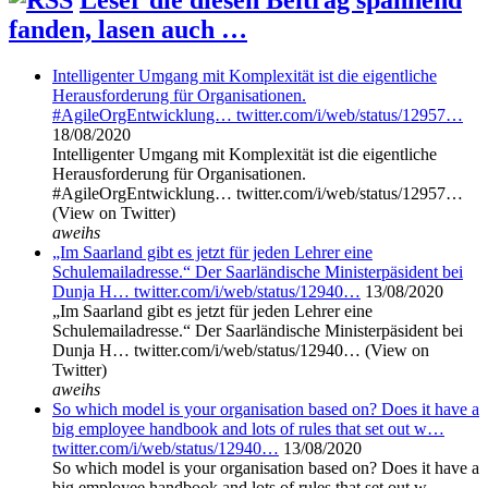
Leser die diesen Beitrag spannend
fanden, lasen auch …
Intelligenter Umgang mit Komplexität ist die eigentliche
Herausforderung für Organisationen.
#AgileOrgEntwicklung… twitter.com/i/web/status/12957…
18/08/2020
Intelligenter Umgang mit Komplexität ist die eigentliche
Herausforderung für Organisationen.
#AgileOrgEntwicklung… twitter.com/i/web/status/12957…
(View on Twitter)
aweihs
„Im Saarland gibt es jetzt für jeden Lehrer eine
Schulemailadresse.“ Der Saarländische Ministerpäsident bei
Dunja H… twitter.com/i/web/status/12940…
13/08/2020
„Im Saarland gibt es jetzt für jeden Lehrer eine
Schulemailadresse.“ Der Saarländische Ministerpäsident bei
Dunja H… twitter.com/i/web/status/12940… (View on
Twitter)
aweihs
So which model is your organisation based on? Does it have a
big employee handbook and lots of rules that set out w…
twitter.com/i/web/status/12940…
13/08/2020
So which model is your organisation based on? Does it have a
big employee handbook and lots of rules that set out w……