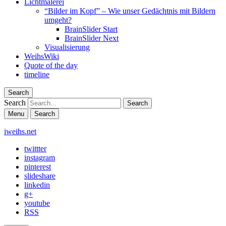
Lichtmalerei
“Bilder im Kopf” – Wie unser Gedächtnis mit Bildern
umgeht?
BrainSlider Start
BrainSlider Next
Visualisierung
WeihsWiki
Quote of the day
timeline
Search
Search
Menu
Search
iweihs.net
twittter
instagram
pinterest
slideshare
linkedin
g+
youtube
RSS