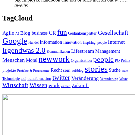
aweihs
TagCloud
fun
Gesellschaft
CR
Agile
Blog
business
Gedankensplitter
AI
Google
Internet
Information
Innovation
inspiring_people
Handel
Irgendwas 2.0
Lifestream
Management
Kommunikation
newwork
people
Menschen
Moral
Organisation
PO
Politik
stories
Recht
Suche
sem
projekte
softblog
Projekte & Programme
team
twitter
Veränderung
Technologie
tool
transformation
Veränderung
Werte
Wirtschaft
Wissen
work
Zukunft
Zahlen