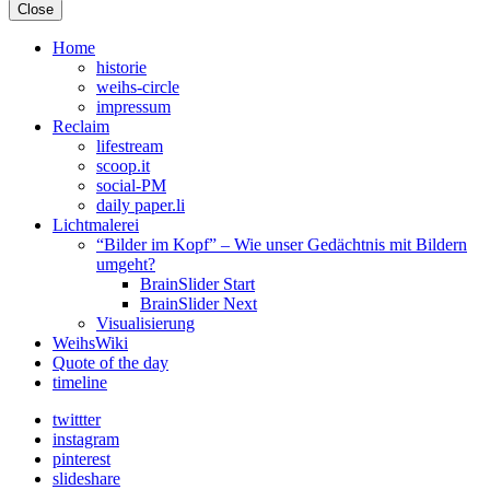
Close
Home
historie
weihs-circle
impressum
Reclaim
lifestream
scoop.it
social-PM
daily paper.li
Lichtmalerei
“Bilder im Kopf” – Wie unser Gedächtnis mit Bildern
umgeht?
BrainSlider Start
BrainSlider Next
Visualisierung
WeihsWiki
Quote of the day
timeline
twittter
instagram
pinterest
slideshare