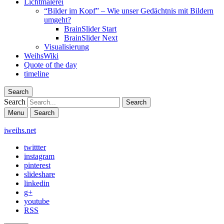
Lichtmalerei
“Bilder im Kopf” – Wie unser Gedächtnis mit Bildern
umgeht?
BrainSlider Start
BrainSlider Next
Visualisierung
WeihsWiki
Quote of the day
timeline
Search
Search
Menu
Search
iweihs.net
twittter
instagram
pinterest
slideshare
linkedin
g+
youtube
RSS