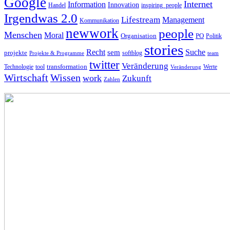
Google
Internet
Information
Innovation
inspiring_people
Handel
Irgendwas 2.0
Lifestream
Management
Kommunikation
newwork
people
Menschen
Moral
Organisation
PO
Politik
stories
Recht
Suche
sem
projekte
softblog
Projekte & Programme
team
twitter
Veränderung
Technologie
tool
transformation
Veränderung
Werte
Wirtschaft
Wissen
work
Zukunft
Zahlen