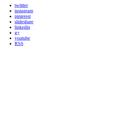
twittter
instagram
pinterest
slideshare
linkedin
g+
youtube
RSS