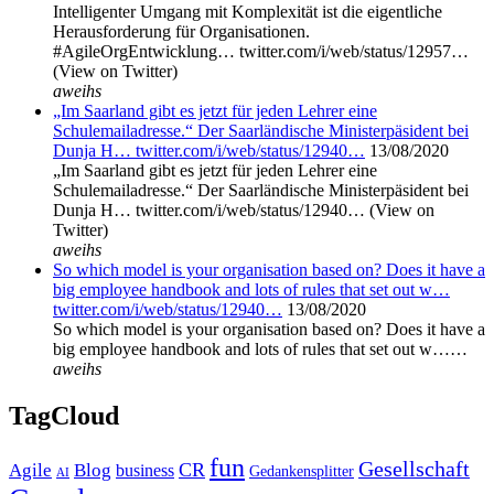
Intelligenter Umgang mit Komplexität ist die eigentliche
Herausforderung für Organisationen.
#AgileOrgEntwicklung… twitter.com/i/web/status/12957…
(View on Twitter)
aweihs
„Im Saarland gibt es jetzt für jeden Lehrer eine
Schulemailadresse.“ Der Saarländische Ministerpäsident bei
Dunja H… twitter.com/i/web/status/12940…
13/08/2020
„Im Saarland gibt es jetzt für jeden Lehrer eine
Schulemailadresse.“ Der Saarländische Ministerpäsident bei
Dunja H… twitter.com/i/web/status/12940… (View on
Twitter)
aweihs
So which model is your organisation based on? Does it have a
big employee handbook and lots of rules that set out w…
twitter.com/i/web/status/12940…
13/08/2020
So which model is your organisation based on? Does it have a
big employee handbook and lots of rules that set out w……
aweihs
TagCloud
fun
Gesellschaft
CR
Agile
Blog
business
Gedankensplitter
AI