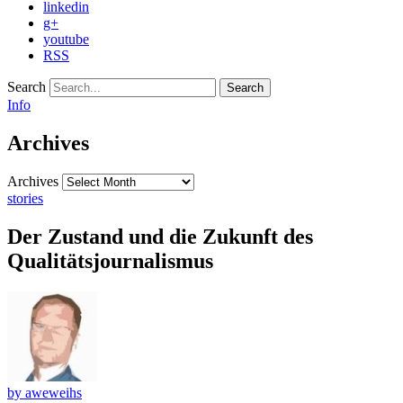
linkedin
g+
youtube
RSS
Search
Info
Archives
Archives
stories
Der Zustand und die Zukunft des
Qualitätsjournalismus
by aweweihs