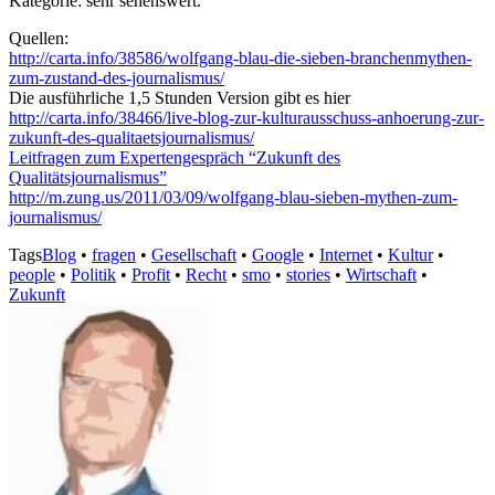
Kategorie: sehr sehenswert.
Quellen:
http://carta.info/38586/wolfgang-blau-die-sieben-branchenmythen-
zum-zustand-des-journalismus/
Die ausführliche 1,5 Stunden Version gibt es hier
http://carta.info/38466/live-blog-zur-kulturausschuss-anhoerung-zur-
zukunft-des-qualitaetsjournalismus/
Leitfragen zum Expertengespräch “Zukunft des
Qualitätsjournalismus”
http://m.zung.us/2011/03/09/wolfgang-blau-sieben-mythen-zum-
journalismus/
Tags
Blog
•
fragen
•
Gesellschaft
•
Google
•
Internet
•
Kultur
•
people
•
Politik
•
Profit
•
Recht
•
smo
•
stories
•
Wirtschaft
•
Zukunft