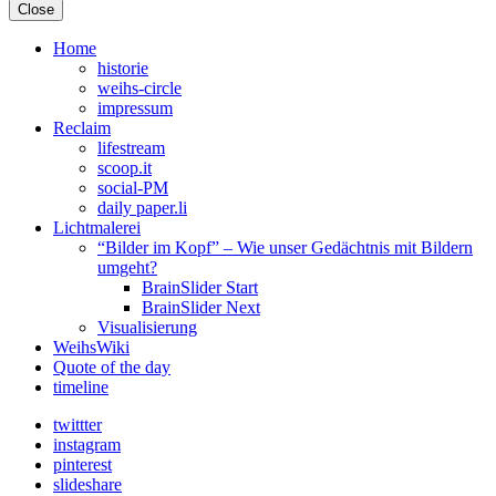
Close
Home
historie
weihs-circle
impressum
Reclaim
lifestream
scoop.it
social-PM
daily paper.li
Lichtmalerei
“Bilder im Kopf” – Wie unser Gedächtnis mit Bildern
umgeht?
BrainSlider Start
BrainSlider Next
Visualisierung
WeihsWiki
Quote of the day
timeline
twittter
instagram
pinterest
slideshare