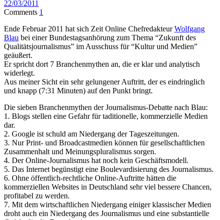
22/03/2011
Comments
1
Ende Februar 2011 hat sich Zeit Online Chefredakteur
Wolfgang
Blau
bei einer Bundestagsanhörung zum Thema “Zukunft des
Qualitätsjournalismus” im Ausschuss für “Kultur und Medien”
geäußert.
Er spricht dort 7 Branchenmythen an, die er klar und analytisch
widerlegt.
Aus meiner Sicht ein sehr gelungener Auftritt, der es eindringlich
und knapp (7:31 Minuten) auf den Punkt bringt.
Die sieben Branchenmythen der Journalismus-Debatte nach Blau:
1. Blogs stellen eine Gefahr für taditionelle, kommerzielle Medien
dar.
2. Google ist schuld am Niedergang der Tageszeitungen.
3. Nur Print- und Broadcastmedien können für gesellschaftlichen
Zusammenhalt und Meinungspluralismus sorgen.
4. Der Online-Journalismus hat noch kein Geschäftsmodell.
5. Das Internet begünstigt eine Boulevardisierung des Journalismus.
6. Ohne öffentlich-rechtliche Online-Auftritte hätten die
kommerziellen Websites in Deutschland sehr viel bessere Chancen,
profitabel zu werden.
7. Mit dem wirtschaftlichen Niedergang einiger klassischer Medien
droht auch ein Niedergang des Journalismus und eine substantielle