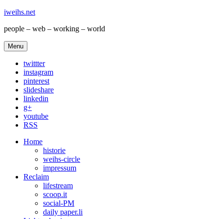
iweihs.net
people – web – working – world
Menu
twittter
instagram
pinterest
slideshare
linkedin
g+
youtube
RSS
Home
historie
weihs-circle
impressum
Reclaim
lifestream
scoop.it
social-PM
daily paper.li