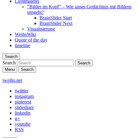
Lichtmalerei
“Bilder im Kopf” – Wie unser Gedächtnis mit Bildern
umgeht?
BrainSlider Start
BrainSlider Next
Visualisierung
WeihsWiki
Quote of the day
timeline
Search
Search
Menu
Search
iweihs.net
twittter
instagram
pinterest
slideshare
linkedin
g+
youtube
RSS