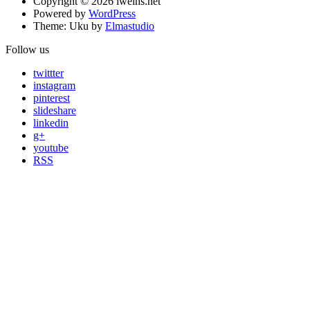
Copyright © 2026 iweihs.net
Powered by
WordPress
Theme: Uku by
Elmastudio
Follow us
twittter
instagram
pinterest
slideshare
linkedin
g+
youtube
RSS