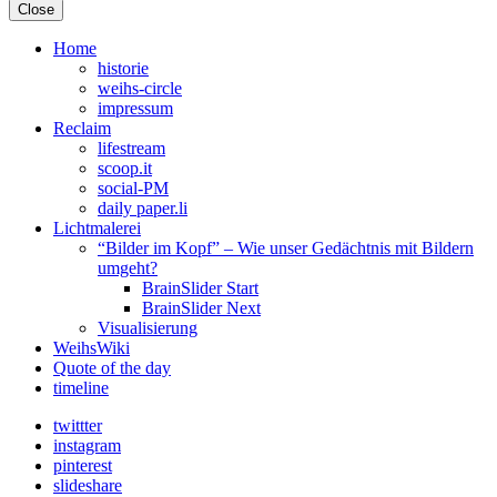
Close
Home
historie
weihs-circle
impressum
Reclaim
lifestream
scoop.it
social-PM
daily paper.li
Lichtmalerei
“Bilder im Kopf” – Wie unser Gedächtnis mit Bildern
umgeht?
BrainSlider Start
BrainSlider Next
Visualisierung
WeihsWiki
Quote of the day
timeline
twittter
instagram
pinterest
slideshare