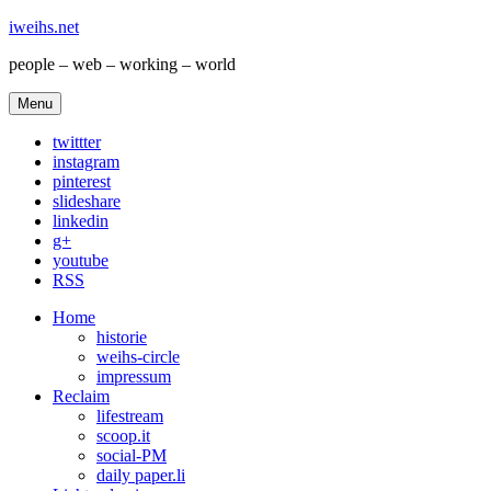
iweihs.net
people – web – working – world
Menu
twittter
instagram
pinterest
slideshare
linkedin
g+
youtube
RSS
Home
historie
weihs-circle
impressum
Reclaim
lifestream
scoop.it
social-PM
daily paper.li