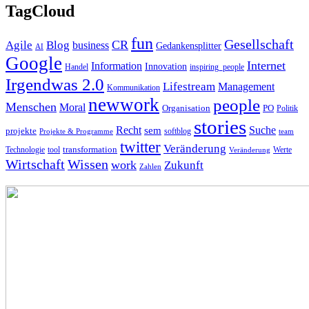
TagCloud
fun
Gesellschaft
CR
Agile
Blog
business
Gedankensplitter
AI
Google
Internet
Information
Innovation
inspiring_people
Handel
Irgendwas 2.0
Lifestream
Management
Kommunikation
newwork
people
Menschen
Moral
Organisation
PO
Politik
stories
Recht
Suche
sem
projekte
softblog
Projekte & Programme
team
twitter
Veränderung
Technologie
tool
transformation
Veränderung
Werte
Wirtschaft
Wissen
work
Zukunft
Zahlen