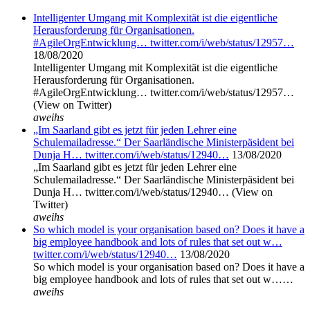
Intelligenter Umgang mit Komplexität ist die eigentliche
Herausforderung für Organisationen.
#AgileOrgEntwicklung… twitter.com/i/web/status/12957…
18/08/2020
Intelligenter Umgang mit Komplexität ist die eigentliche
Herausforderung für Organisationen.
#AgileOrgEntwicklung… twitter.com/i/web/status/12957…
(View on Twitter)
aweihs
„Im Saarland gibt es jetzt für jeden Lehrer eine
Schulemailadresse.“ Der Saarländische Ministerpäsident bei
Dunja H… twitter.com/i/web/status/12940…
13/08/2020
„Im Saarland gibt es jetzt für jeden Lehrer eine
Schulemailadresse.“ Der Saarländische Ministerpäsident bei
Dunja H… twitter.com/i/web/status/12940… (View on
Twitter)
aweihs
So which model is your organisation based on? Does it have a
big employee handbook and lots of rules that set out w…
twitter.com/i/web/status/12940…
13/08/2020
So which model is your organisation based on? Does it have a
big employee handbook and lots of rules that set out w……
aweihs