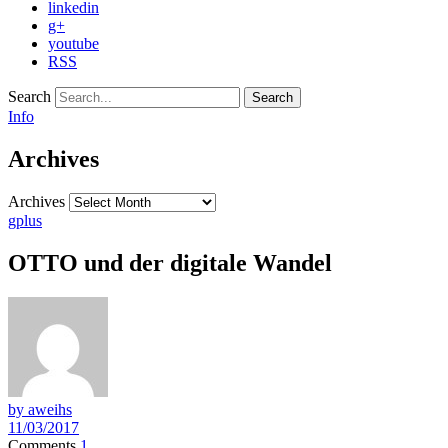
linkedin
g+
youtube
RSS
Search
Info
Archives
Archives
gplus
OTTO und der digitale Wandel
by aweihs
11/03/2017
Comments
1