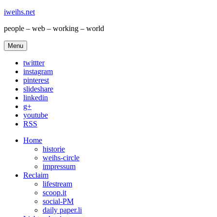
iweihs.net
people – web – working – world
Menu
twittter
instagram
pinterest
slideshare
linkedin
g+
youtube
RSS
Home
historie
weihs-circle
impressum
Reclaim
lifestream
scoop.it
social-PM
daily paper.li