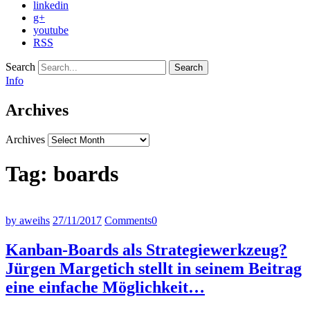
linkedin
g+
youtube
RSS
Search
Info
Archives
Archives
Tag:
boards
by aweihs
27/11/2017
Comments
0
Kanban-Boards als Strategiewerkzeug?
Jürgen Margetich stellt in seinem Beitrag
eine einfache Möglichkeit…