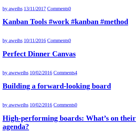
by aweihs
13/11/2017
Comments
0
Kanban Tools #work #kanban #method
by aweihs
10/11/2016
Comments
0
Perfect Dinner Canvas
by aweweihs
10/02/2016
Comments
4
Building a forward-looking board
by aweweihs
10/02/2016
Comments
0
High-performing boards: What’s on their
agenda?