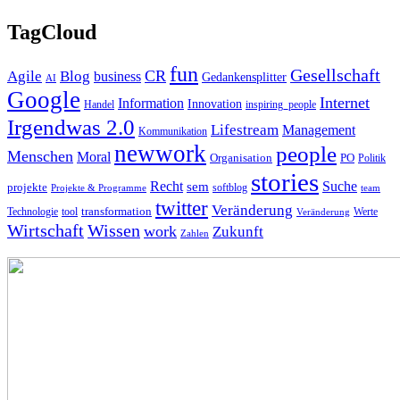
TagCloud
fun
Gesellschaft
CR
Agile
Blog
business
Gedankensplitter
AI
Google
Internet
Information
Innovation
inspiring_people
Handel
Irgendwas 2.0
Lifestream
Management
Kommunikation
newwork
people
Menschen
Moral
Organisation
PO
Politik
stories
Recht
Suche
sem
projekte
softblog
Projekte & Programme
team
twitter
Veränderung
Technologie
tool
transformation
Veränderung
Werte
Wirtschaft
Wissen
work
Zukunft
Zahlen