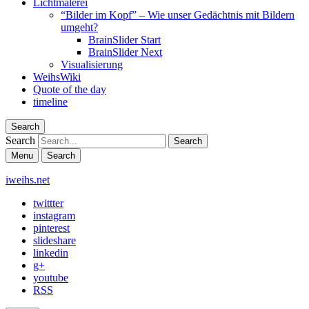
Lichtmalerei
“Bilder im Kopf” – Wie unser Gedächtnis mit Bildern
umgeht?
BrainSlider Start
BrainSlider Next
Visualisierung
WeihsWiki
Quote of the day
timeline
Search
Search
Menu
Search
iweihs.net
twittter
instagram
pinterest
slideshare
linkedin
g+
youtube
RSS