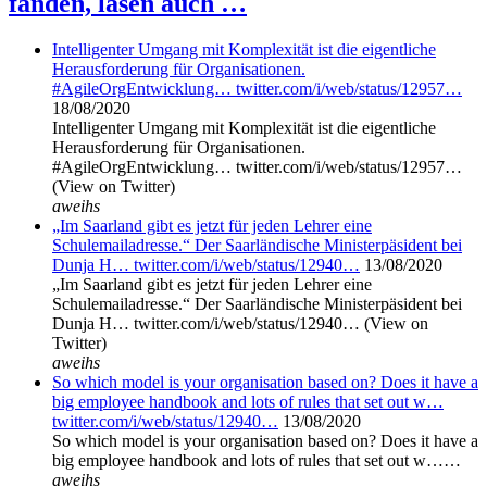
fanden, lasen auch …
Intelligenter Umgang mit Komplexität ist die eigentliche
Herausforderung für Organisationen.
#AgileOrgEntwicklung… twitter.com/i/web/status/12957…
18/08/2020
Intelligenter Umgang mit Komplexität ist die eigentliche
Herausforderung für Organisationen.
#AgileOrgEntwicklung… twitter.com/i/web/status/12957…
(View on Twitter)
aweihs
„Im Saarland gibt es jetzt für jeden Lehrer eine
Schulemailadresse.“ Der Saarländische Ministerpäsident bei
Dunja H… twitter.com/i/web/status/12940…
13/08/2020
„Im Saarland gibt es jetzt für jeden Lehrer eine
Schulemailadresse.“ Der Saarländische Ministerpäsident bei
Dunja H… twitter.com/i/web/status/12940… (View on
Twitter)
aweihs
So which model is your organisation based on? Does it have a
big employee handbook and lots of rules that set out w…
twitter.com/i/web/status/12940…
13/08/2020
So which model is your organisation based on? Does it have a
big employee handbook and lots of rules that set out w……
aweihs