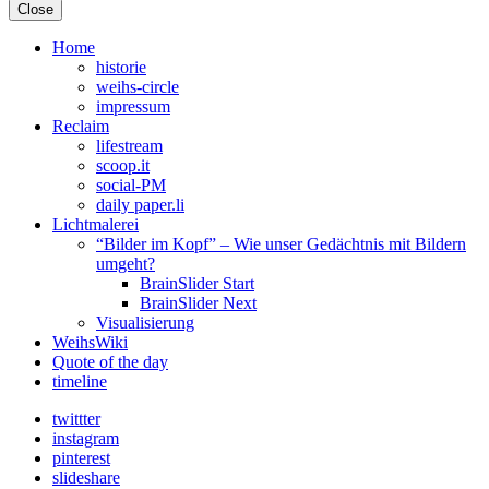
Close
Home
historie
weihs-circle
impressum
Reclaim
lifestream
scoop.it
social-PM
daily paper.li
Lichtmalerei
“Bilder im Kopf” – Wie unser Gedächtnis mit Bildern
umgeht?
BrainSlider Start
BrainSlider Next
Visualisierung
WeihsWiki
Quote of the day
timeline
twittter
instagram
pinterest
slideshare